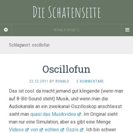
Die Schatenseite
RONALD IM NETZ
Schlagwort:
oscillofun
Oscillofun
22.12.2011
BY
RONALD
·
2 KOMMENTARE
Das ist cool: da macht jemand gut klingende (wenn man
auf 8-Bit-Sound steht) Musik, und wenn man die
Audiokanäle an ein zweikanal-Oszilloskop anschliesst
sieht man
quasi das Musikvideo
. Im Original sieht
man nur eine Simulation, aber es gibt eine Menge
Videos
von
echten
Oszis
. Ich bin schwer