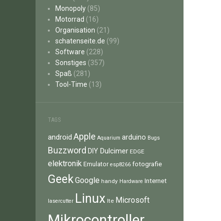
Monopoly
(85)
Motorrad
(16)
Organisation
(21)
schatenseite.de
(99)
Software
(228)
Sonstiges
(357)
Spaß
(281)
Tool-Time
(13)
TAGS
Apple
android
arduino
Aquarium
Bugs
Buzzword
Dulcimer
DIY
EDGE
elektronik
fotografie
Emulator
esp8266
Geek
Google
Internet
handy
Hardware
Linux
Microsoft
lte
lasercutter
Mikrocontroller