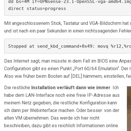
dd bs=4M if=OPNsense-23.1-OpenSSL-vga-amd64.im
direct status=progress
Mit angeschlossenem Stick, Tastatur und VGA-Bildschirm hat d
und ist nach ein paar Sekunden in einen nichtssagenden Fehler
Stopped at send_kbd_command+0x49: movq %r12,%r
Das Internet sagt, man müsste in dem Fall im BIOS eine An
Configuration gibt es einen Punkt „Port 60/64 Emulation“. Der
Also wie früher beim Booten auf [DEL] hämmern, einstellen, fer
Die restliche
Installation verläuft dann wie immer
. Ich
habe dem LAN-Interface noch eine freie IP-Adresse aus
meinem Netz gegeben, die restliche Konfiguration kann
ich dann per Webinterface machen. Oder besser: von der
alten VM übernehmen. Das werde ich hier nicht
beschreiben, dazu gibt es reichlich Informationen online.