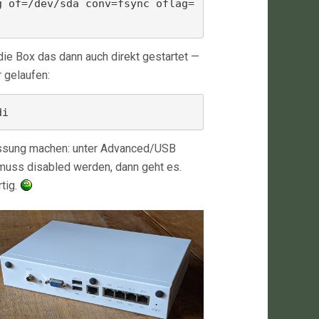
g of=/dev/sda conv=fsync oflag=
ie Box das dann auch direkt gestartet —
 gelaufen:
di
passung machen: unter Advanced/USB
 muss disabled werden, dann geht es.
tig.