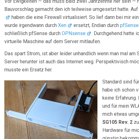
Vor Ewigkeiten — das muss bald zwei Jahrzehnte her sein — ha
Bauvorschlag gemacht den ich teilweise umgesetzt hatte. Au
haben die eine Firewall virtualisiert. So lief dann bei mir ei
wurde irgendwann durch
Xen
ersetzt, Endian durch
pfSense
schließlich pfSense durch
OPNsense
. Durchgehend hatte i
virtuelle Maschine auf dem Server mitlaufen.
Das spart Strom, ist aber leider unhandlich wenn man mal am 
Server herunter ist auch das Internet weg. Perspektivisch möc
musste ein Ersatz her.
Standard sind f
habe ich schon v
keine Erfahrung.
und für mein WLA
mich etwas umge
SG105 Rev. 2
zug
Hardware für mic
günstig bekomme