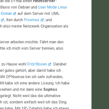
t die c’t mal einen
Heimserver
-
f Basis von Debian und
User Mode Linux
n
Endian
auf dem Server mit. UML
, Xen durch
Proxmox
, und
ch also meine Netzwerk-Organisation als
Server arbeiten möchte. Fährt man den
hte ich mich vom Server trennen, also
ür zu Hause wohl
Fritz!Boxen
. Darüber
iel gutes gehört, aber damit habe ich
 Mit OPNsense bin ich sehr zufrieden,
N habe ich eine andere Lösung. Ich habe
sehen und mir dann eine
Sophos
elegt. Nicht weil das die ultimative
h ist, sondern einfach weil ich das Ding
n habe. Mit 19″-Zubehör habe ich etwas