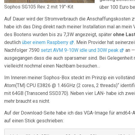
Sophos SG105 Rev. 2 mit 19″-Kit
über 100 Euro be
Auf Dauer wird der Stromverbrauch die Anschaffungskosten z
habe ich das Ding direkt nach meiner Installation mal an me
des Bootens wurden bis zu 7,3W angezeigt, später
ohne Las
deutlich
über einem Raspberry
. Mein Provider hat seinerze
Nachfolger 7590
setzt AVM 9-10W idle und 30W peak
an — 
ausgegangen dass die auch sparsamer sind. Bei Gelegenheit
vielleicht nochmal einen Nachbarn besuchen…
Im Inneren meiner Sophos-Box steckt im Prinzip ein vollständi
Atom(TM) CPU E3826 @ 1.46GHz (2 cores, 2 threads)“ identif
mit 64GB (Transcend SSD370). Neben vier LAN- habe ich zwei
mehr braucht es nicht.
Auf der Download-Seite habe ich das VGA-Image für amd64-Arc
auf einen Stick geschrieben: