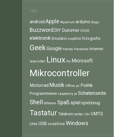
TAGS
Apple
android
arduino
Aquarium
Bugs
Buzzword
Dulcimer
DIY
EDGE
elektronik
fotografie
Emulator
esp8266
Geek
Google
Internet
handy
Hardware
Linux
Microsoft
lte
lasercutter
Mikrocontroller
Musik
Motorrad
Politik
pc
Offline
Schatenseite
Programmieren
raspberry pi
Shell
Spaß
spiel
spielzeug
Software
Tastatur
UMTS
Telekom
twitter
Uhr
Windows
Unix
USB
vodafone