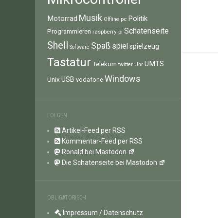
Musik
Motorrad
Politik
pc
Offline
Schatenseite
Programmieren
raspberry pi
Shell
Spaß
spiel
spielzeug
Software
Tastatur
UMTS
Telekom
twitter
Uhr
Windows
Unix
USB
vodafone
FOLGEN
Artikel-Feed per RSS
Kommentar-Feed per RSS
Ronald bei Mastodon
Die Schatenseite bei Mastodon
OBLIGATORISCH
Impressum / Datenschutz