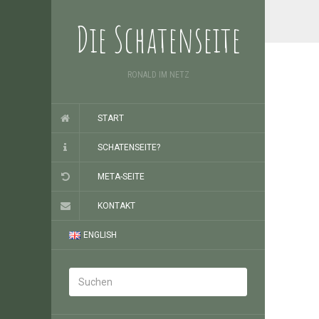
Die Schatenseite
RONALD IM NETZ
START
SCHATENSEITE?
META-SEITE
KONTAKT
ENGLISH