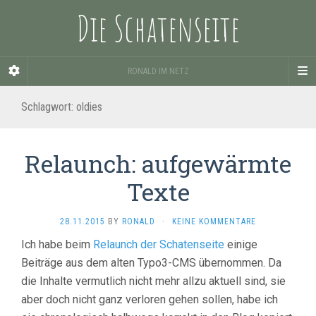
Die Schatenseite
RONALD IM NETZ
Schlagwort:
oldies
Relaunch: aufgewärmte
Texte
28.11.2015
BY
RONALD
·
KEINE KOMMENTARE
Ich habe beim
Relaunch der Schatenseite
einige
Beiträge aus dem alten Typo3-CMS übernommen. Da
die Inhalte vermutlich nicht mehr allzu aktuell sind, sie
aber doch nicht ganz verloren gehen sollen, habe ich