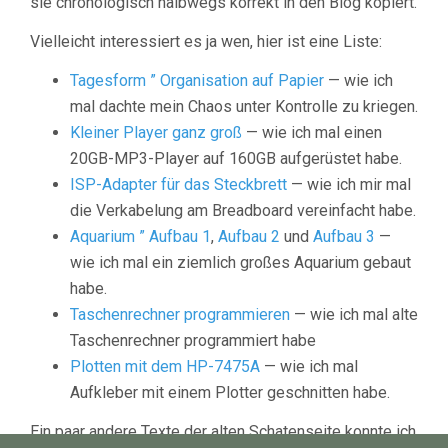
sie chronologisch halbwegs korrekt in den Blog kopiert.
Vielleicht interessiert es ja wen, hier ist eine Liste:
Tagesform ” Organisation auf Papier
— wie ich
mal dachte mein Chaos unter Kontrolle zu kriegen.
Kleiner Player ganz groß
— wie ich mal einen
20GB-MP3-Player auf 160GB aufgerüstet habe.
ISP-Adapter für das Steckbrett
— wie ich mir mal
die Verkabelung am Breadboard vereinfacht habe.
Aquarium ” Aufbau 1
,
Aufbau 2
und
Aufbau 3
—
wie ich mal ein ziemlich großes Aquarium gebaut
habe.
Taschenrechner programmieren
— wie ich mal alte
Taschenrechner programmiert habe
Plotten mit dem HP-7475A
— wie ich mal
Aufkleber mit einem Plotter geschnitten habe.
Ein paar andere Texte der alten Schatenseite konnte ich