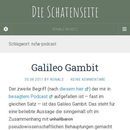
Die Schatenseite
RONALD IM NETZ
Schlagwort:
nsfw-podcast
Galileo Gambit
30.06.2011
BY
RONALD
·
KEINE KOMMENTARE
Der zweite Begriff (nach
diesem hier
) der mir in
besagtem Podcast
aufgefallen ist — fast im
gleichen Satz — ist das Galileo Gambit. Das steht für
eine beliebte Aussage die sinngemäß oft im
Zusammenhang mit
unhaltbaren
pseudowissenschaftlichen Behauptungen gemacht