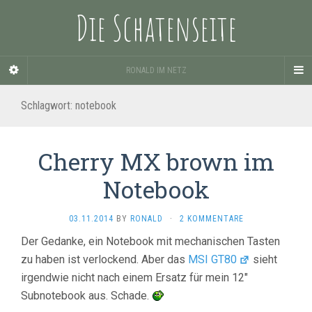
Die Schatenseite
RONALD IM NETZ
Schlagwort:
notebook
Cherry MX brown im
Notebook
03.11.2014
BY
RONALD
·
2 KOMMENTARE
Der Gedanke, ein Notebook mit mechanischen Tasten
zu haben ist verlockend. Aber das
MSI GT80
sieht
irgendwie nicht nach einem Ersatz für mein 12″
Subnotebook aus. Schade.