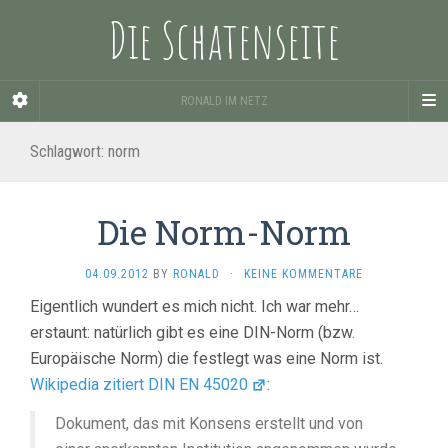
Die Schatenseite
RONALD IM NETZ
Schlagwort:
norm
Die Norm-Norm
04.09.2012
BY
RONALD
·
KEINE KOMMENTARE
Eigentlich wundert es mich nicht. Ich war mehr…
erstaunt: natürlich gibt es eine DIN-Norm (bzw.
Europäische Norm) die festlegt was eine Norm ist.
Wikipedia zitiert DIN EN 45020
:
Dokument, das mit Konsens erstellt und von