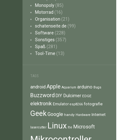
Monopoly
(85)
Motorrad
(16)
Organisation
(21)
schatenseite.de
(99)
Software
(228)
Sonstiges
(357)
Spaß
(281)
Tool-Time
(13)
TAGS
Apple
android
arduino
Aquarium
Bugs
Buzzword
Dulcimer
DIY
EDGE
elektronik
fotografie
Emulator
esp8266
Geek
Google
Internet
handy
Hardware
Linux
Microsoft
lte
lasercutter
Mikrocontroller