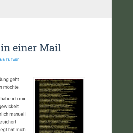
in einer Mail
OMMENTARE
ung geht
en möchte.
 habe ich mir
gewickelt.
lich manuell
esichert
iegt hat mich