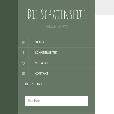
Die Schatenseite
RONALD IM NETZ
START
SCHATENSEITE?
META-SEITE
KONTAKT
ENGLISH