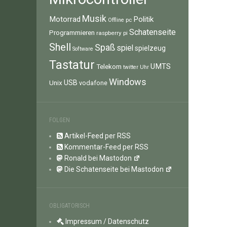
Musik
Motorrad
Politik
pc
Offline
Schatenseite
Programmieren
raspberry pi
Shell
Spaß
spiel
spielzeug
Software
Tastatur
UMTS
Telekom
twitter
Uhr
Windows
Unix
USB
vodafone
FOLGEN
Artikel-Feed per RSS
Kommentar-Feed per RSS
Ronald bei Mastodon
Die Schatenseite bei Mastodon
OBLIGATORISCH
Impressum / Datenschutz