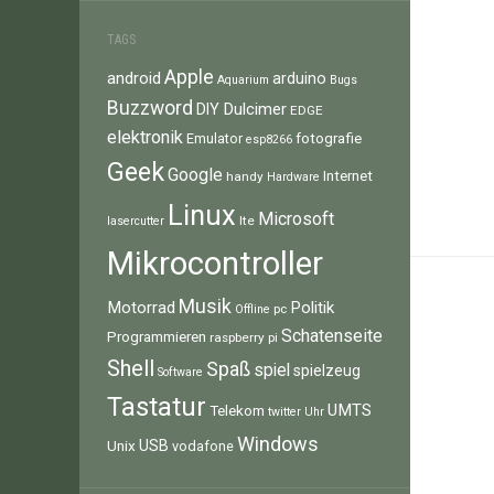
TAGS
Apple
android
arduino
Aquarium
Bugs
Buzzword
Dulcimer
DIY
EDGE
elektronik
fotografie
Emulator
esp8266
Geek
Google
Internet
handy
Hardware
Linux
Microsoft
lte
lasercutter
Mikrocontroller
Musik
Motorrad
Politik
pc
Offline
Schatenseite
Programmieren
raspberry pi
Shell
Spaß
spiel
spielzeug
Software
Tastatur
UMTS
Telekom
twitter
Uhr
Windows
Unix
USB
vodafone