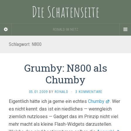
Die Schatenseite
RONALD IM NETZ
Schlagwort:
N800
Grumby: N800 als
Chumby
05.01.2009
BY
RONALD
·
3 KOMMENTARE
Eigentlich hätte ich ja gerne ein echtes
Chumby
. Wer
es nicht kennt: das ist ein niedliches — wenngleich
ziemlich nutzloses — Gadget das im Prinzip nicht viel
mehr macht als kleine Flash-Widgets darzustellen.