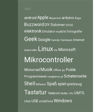
TAGS
Apple
android
arduino
Aquarium
Bugs
Buzzword
Dulcimer
DIY
EDGE
elektronik
fotografie
Emulator
esp8266
Geek
Google
Internet
handy
Hardware
Linux
Microsoft
lte
lasercutter
Mikrocontroller
Musik
Motorrad
Politik
pc
Offline
Schatenseite
Programmieren
raspberry pi
Shell
Spaß
spiel
spielzeug
Software
Tastatur
UMTS
Telekom
twitter
Uhr
Windows
Unix
USB
vodafone