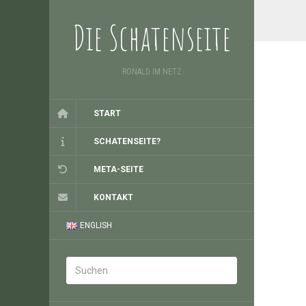
Die Schatenseite
RONALD IM NETZ
START
SCHATENSEITE?
META-SEITE
KONTAKT
ENGLISH