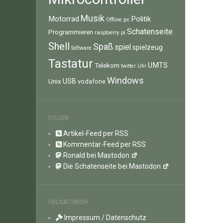
Musik
Motorrad
Politik
pc
Offline
Schatenseite
Programmieren
raspberry pi
Shell
Spaß
spiel
spielzeug
Software
Tastatur
UMTS
Telekom
twitter
Uhr
Windows
Unix
USB
vodafone
FOLGEN
Artikel-Feed per RSS
Kommentar-Feed per RSS
Ronald bei Mastodon
Die Schatenseite bei Mastodon
OBLIGATORISCH
Impressum / Datenschutz