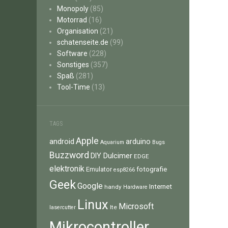
Monopoly
(85)
Motorrad
(16)
Organisation
(21)
schatenseite.de
(99)
Software
(228)
Sonstiges
(357)
Spaß
(281)
Tool-Time
(13)
TAGS
Apple
android
arduino
Aquarium
Bugs
Buzzword
Dulcimer
DIY
EDGE
elektronik
fotografie
Emulator
esp8266
Geek
Google
Internet
handy
Hardware
Linux
Microsoft
lte
lasercutter
Mikrocontroller