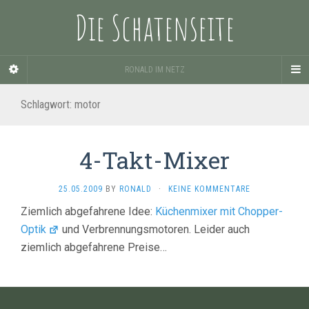
Die Schatenseite
RONALD IM NETZ
Schlagwort:
motor
4-Takt-Mixer
25.05.2009
BY
RONALD
·
KEINE KOMMENTARE
Ziemlich abgefahrene Idee:
Küchenmixer mit Chopper-
Optik
und Verbrennungsmotoren. Leider auch
ziemlich abgefahrene Preise…