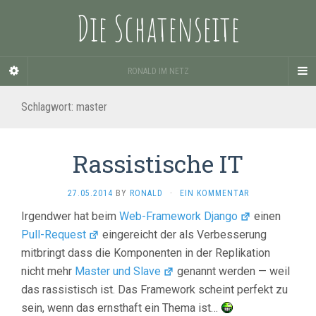
Die Schatenseite
RONALD IM NETZ
Schlagwort:
master
Rassistische IT
27.05.2014
BY
RONALD
·
EIN KOMMENTAR
Irgendwer hat beim
Web-Framework Django
einen
Pull-Request
eingereicht der als Verbesserung
mitbringt dass die Komponenten in der Replikation
nicht mehr
Master und Slave
genannt werden — weil
das rassistisch ist. Das Framework scheint perfekt zu
sein, wenn das ernsthaft ein Thema ist…