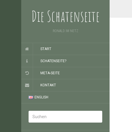
Die Schatenseite
RONALD IM NETZ
START
SCHATENSEITE?
META-SEITE
KONTAKT
ENGLISH