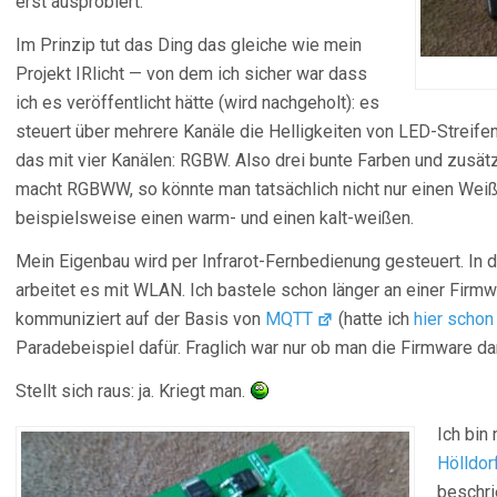
erst ausprobiert.
Im Prinzip tut das Ding das gleiche wie mein
Projekt IRlicht — von dem ich sicher war dass
ich es veröffentlicht hätte (wird nachgeholt): es
steuert über mehrere Kanäle die Helligkeiten von LED-Streif
das mit vier Kanälen: RGBW. Also drei bunte Farben und zusätz
macht RGBWW, so könnte man tatsächlich nicht nur einen Weiß
beispielsweise einen warm- und einen kalt-weißen.
Mein Eigenbau wird per Infrarot-Fernbedienung gesteuert. In
arbeitet es mit WLAN. Ich bastele schon länger an einer Firmw
kommuniziert auf der Basis von
MQTT
(hatte ich
hier schon
Paradebeispiel dafür. Fraglich war nur ob man die Firmware d
Stellt sich raus: ja. Kriegt man.
Ich bin
Hölldor
beschri