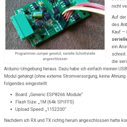
nicht v
Auf der
des Anb
Kauf — 
seriell
ein Ans
schreit
Programmier-Jumper gesetzt, serielle Schnittstelle
angeschlossen
die seri
Arduino-Umgebung heraus. Dazu habe ich einfach meinen USB
Modul gehängt (ohne externe Stromversorgung, keine Ahnung o
folgendes eingestellt:
Board: „Generic ESP8266 Module“
Flash Size: „1M (64k SPIFFS)
Upload Speed: „1152200“
Nachdem ich RX und TX richtig herum angeschlossen hatte konn