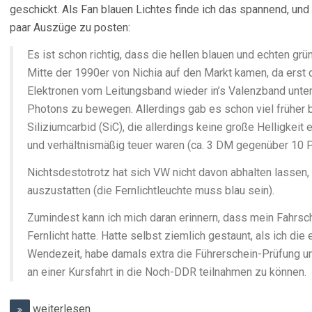
geschickt. Als Fan blauen Lichtes finde ich das spannend, und 
paar Auszüge zu posten:
Es ist schon richtig, dass die hellen blauen und echten gr
Mitte der 1990er von Nichia auf den Markt kamen, da erst 
Elektronen vom Leitungsband wieder in’s Valenzband unte
Photons zu bewegen. Allerdings gab es schon viel früher 
Siliziumcarbid (SiC), die allerdings keine große Helligkei
und verhältnismäßig teuer waren (ca. 3 DM gegenüber 10 P
Nichtsdestotrotz hat sich VW nicht davon abhalten lassen,
auszustatten (die Fernlichtleuchte muss blau sein).
Zumindest kann ich mich daran erinnern, dass mein Fahrsch
Fernlicht hatte. Hatte selbst ziemlich gestaunt, als ich die 
Wendezeit, habe damals extra die Führerschein-Prüfung 
an einer Kursfahrt in die Noch-DDR teilnahmen zu können.
weiterlesen