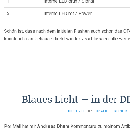
1
Interne LED grün / Signal
5
Interne LED rot / Power
Schön ist, dass nach dem initialen Flashen auch schon das OTA
konnte ich das Gehäuse direkt wieder veschliessen, alle wei
Blaues Licht — in der 
08.01.2015
BY
RONALD
·
KEINE K
Per Mail hat mir
Andreas Dhum
Kommentare zu meinem Arti