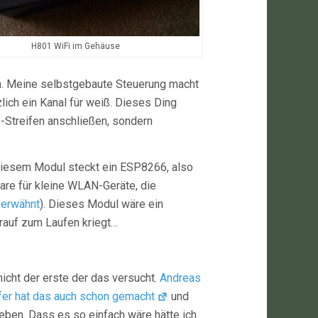
H801 WiFi im Gehäuse
en. Meine selbstgebaute Steuerung macht
lich ein Kanal für weiß. Dieses Ding
-Streifen anschließen, sondern
 diesem Modul steckt ein ESP8266, also
are für kleine WLAN-Geräte, die
 erwähnt
). Dieses Modul wäre ein
arauf zum Laufen kriegt…
 nicht der erste der das versucht.
Andreas
fer hat das auch schon gemacht
und
eben. Dass es so einfach wäre hätte ich