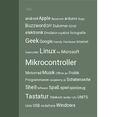
TAGS
Apple
android
arduino
Aquarium
Bugs
Buzzword
Dulcimer
DIY
EDGE
elektronik
fotografie
Emulator
esp8266
Geek
Google
Internet
handy
Hardware
Linux
Microsoft
lte
lasercutter
Mikrocontroller
Musik
Motorrad
Politik
pc
Offline
Schatenseite
Programmieren
raspberry pi
Shell
Spaß
spiel
spielzeug
Software
Tastatur
UMTS
Telekom
twitter
Uhr
Windows
Unix
USB
vodafone