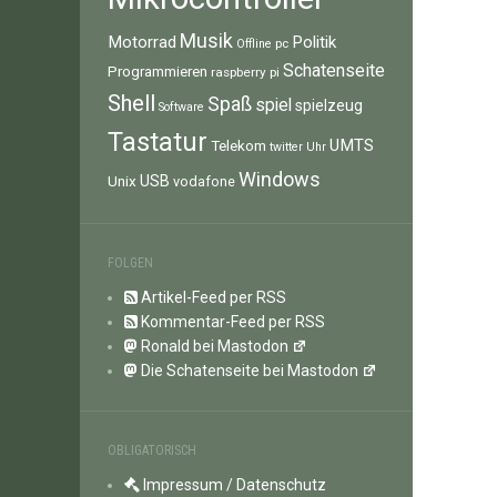
Musik
Motorrad
Politik
pc
Offline
Schatenseite
Programmieren
raspberry pi
Shell
Spaß
spiel
spielzeug
Software
Tastatur
UMTS
Telekom
twitter
Uhr
Windows
Unix
USB
vodafone
FOLGEN
Artikel-Feed per RSS
Kommentar-Feed per RSS
Ronald bei Mastodon
Die Schatenseite bei Mastodon
OBLIGATORISCH
Impressum / Datenschutz