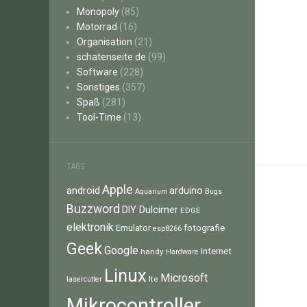
Monopoly
(85)
Motorrad
(16)
Organisation
(21)
schatenseite.de
(99)
Software
(228)
Sonstiges
(357)
Spaß
(281)
Tool-Time
(13)
TAGS
Apple
android
arduino
Aquarium
Bugs
Buzzword
Dulcimer
DIY
EDGE
elektronik
fotografie
Emulator
esp8266
Geek
Google
Internet
handy
Hardware
Linux
Microsoft
lte
lasercutter
Mikrocontroller