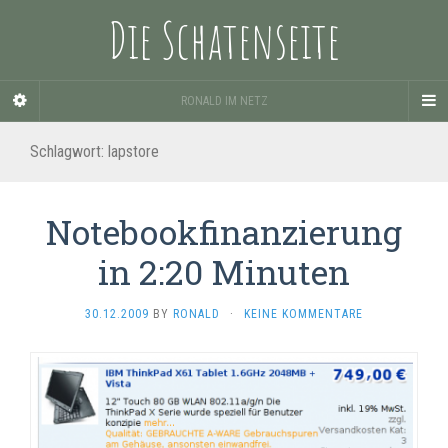
Die Schatenseite
RONALD IM NETZ
Schlagwort:
lapstore
Notebookfinanzierung
in 2:20 Minuten
30.12.2009
BY
RONALD
·
KEINE KOMMENTARE