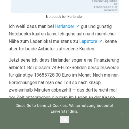
Notebook bei Harlander
Ich weiß dass man bei
Harlander
gut und günstig
Notebooks kaufen kann. Ich gehe aufgrund räumlicher
Nähe zum Ladenlokal meistens zu
Lapstore
, kenne
aber für beide Anbieter zufriedene Kunden.
Jetzt sehe ich, dass Harlander sogar eine Finanzierung
anbietet. Bei diesem 749-Euro-Boliden beispielsweise
für günstige 13685728,00 Euro im Monat. Nach meinen
Berechnungen hat man das Teil so nach knapp
zweieinhalb Minuten abbezahlt — das dürfte nicht mal
der Zeit entsprechen die man im Laden an der Kasse
verbringen würde wenn man sowas kauft…
Diese Seite benutzt Cookies. Weiternutzung bedeutet
Einverständnis.
Ok