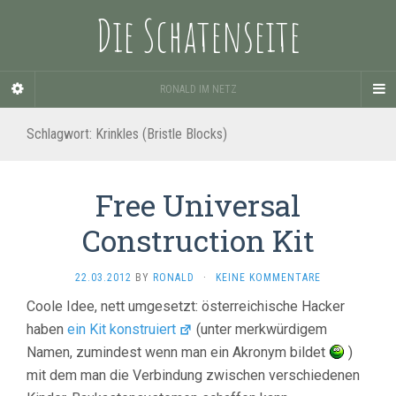
Die Schatenseite
RONALD IM NETZ
Schlagwort:
Krinkles (Bristle Blocks)
Free Universal
Construction Kit
22.03.2012
BY
RONALD
·
KEINE KOMMENTARE
Coole Idee, nett umgesetzt: österreichische Hacker
haben
ein Kit konstruiert
(unter merkwürdigem
Namen, zumindest wenn man ein Akronym bildet
)
mit dem man die Verbindung zwischen verschiedenen