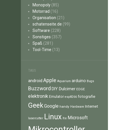
Monopoly
(85)
Motorrad
(16)
Organisation
(21)
schatenseite.de
(99)
Software
(228)
Sonstiges
(357)
Spaß
(281)
Tool-Time
(13)
TAGS
Apple
android
arduino
Aquarium
Bugs
Buzzword
Dulcimer
DIY
EDGE
elektronik
fotografie
Emulator
esp8266
Geek
Google
Internet
handy
Hardware
Linux
Microsoft
lte
lasercutter
Mikrocontroller