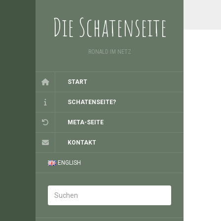
Die Schatenseite
RONALD IM NETZ
START
SCHATENSEITE?
META-SEITE
KONTAKT
ENGLISH