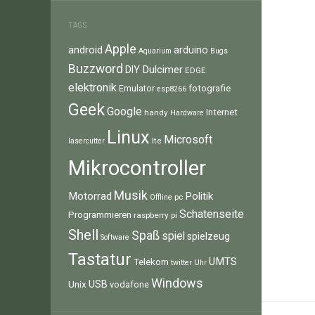
TAGS
Apple
android
arduino
Aquarium
Bugs
Buzzword
Dulcimer
DIY
EDGE
elektronik
fotografie
Emulator
esp8266
Geek
Google
Internet
handy
Hardware
Linux
Microsoft
lte
lasercutter
Mikrocontroller
Musik
Motorrad
Politik
pc
Offline
Schatenseite
Programmieren
raspberry pi
Shell
Spaß
spiel
spielzeug
Software
Tastatur
UMTS
Telekom
twitter
Uhr
Windows
Unix
USB
vodafone