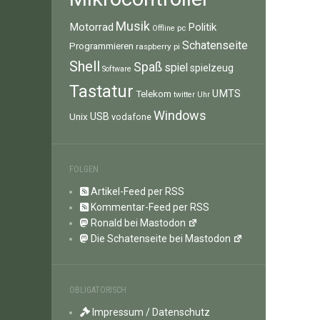
Musik
Motorrad
Politik
pc
Offline
Schatenseite
Programmieren
raspberry pi
Shell
Spaß
spiel
spielzeug
Software
Tastatur
UMTS
Telekom
twitter
Uhr
Windows
Unix
USB
vodafone
FOLGEN
Artikel-Feed per RSS
Kommentar-Feed per RSS
Ronald bei Mastodon
Die Schatenseite bei Mastodon
OBLIGATORISCH
Impressum / Datenschutz