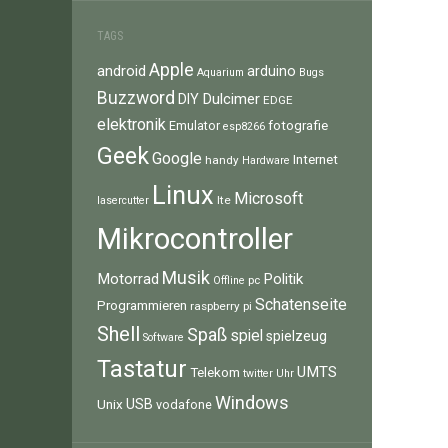
TAGS
Apple
android
arduino
Aquarium
Bugs
Buzzword
Dulcimer
DIY
EDGE
elektronik
fotografie
Emulator
esp8266
Geek
Google
Internet
handy
Hardware
Linux
Microsoft
lte
lasercutter
Mikrocontroller
Musik
Motorrad
Politik
pc
Offline
Schatenseite
Programmieren
raspberry pi
Shell
Spaß
spiel
spielzeug
Software
Tastatur
UMTS
Telekom
twitter
Uhr
Windows
Unix
USB
vodafone