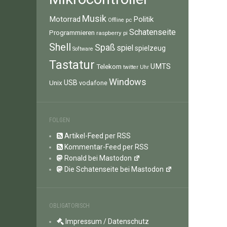
Musik
Motorrad
Politik
pc
Offline
Schatenseite
Programmieren
raspberry pi
Shell
Spaß
spiel
spielzeug
Software
Tastatur
UMTS
Telekom
twitter
Uhr
Windows
Unix
USB
vodafone
FOLGEN
Artikel-Feed per RSS
Kommentar-Feed per RSS
Ronald bei Mastodon
Die Schatenseite bei Mastodon
OBLIGATORISCH
Impressum / Datenschutz