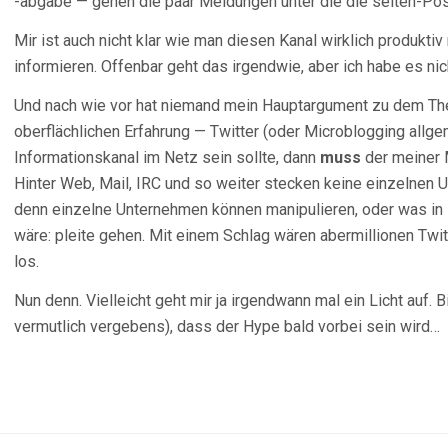
-abgabe — gehen die paar Meldungen unter die die selten-Pos
Mir ist auch nicht klar wie man diesen Kanal wirklich produkti
informieren. Offenbar geht das irgendwie, aber ich habe es nic
Und nach wie vor hat niemand mein Hauptargument zu dem Th
oberflächlichen Erfahrung — Twitter (oder Microblogging allgem
Informationskanal im Netz sein sollte, dann
muss
der meiner 
Hinter Web, Mail, IRC und so weiter stecken keine einzelnen U
denn einzelne Unternehmen können manipulieren, oder was in 
wäre: pleite gehen. Mit einem Schlag wären abermillionen Twi
los.
Nun denn. Vielleicht geht mir ja irgendwann mal ein Licht auf. 
vermutlich vergebens), dass der Hype bald vorbei sein wird…