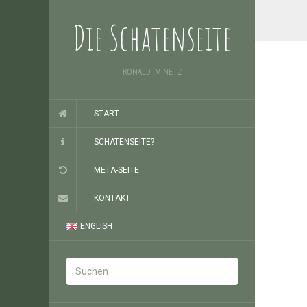
Die Schatenseite
RONALD IM NETZ
START
SCHATENSEITE?
META-SEITE
KONTAKT
ENGLISH