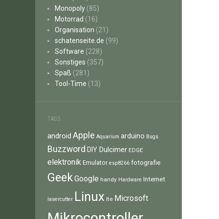
Monopoly
(85)
Motorrad
(16)
Organisation
(21)
schatenseite.de
(99)
Software
(228)
Sonstiges
(357)
Spaß
(281)
Tool-Time
(13)
TAGS
Apple
android
arduino
Aquarium
Bugs
Buzzword
Dulcimer
DIY
EDGE
elektronik
fotografie
Emulator
esp8266
Geek
Google
Internet
handy
Hardware
Linux
Microsoft
lte
lasercutter
Mikrocontroller