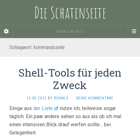
Die Schatenseite
RONALD IM NETZ
Schlagwort:
kommandozeile
Shell-Tools für jeden
Zweck
13.05.2012
BY
RONALD
·
KEINE KOMMENTARE
Einige aus
der Liste
nutze ich, teilweise sogar
täglich. Ein paar andere sehen so aus als ob ich mal
einen intensiven Blick drauf werfen sollte… bei
Gelegenheit.