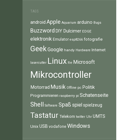
TAGS
Apple
android
arduino
Aquarium
Bugs
Buzzword
Dulcimer
DIY
EDGE
elektronik
fotografie
Emulator
esp8266
Geek
Google
Internet
handy
Hardware
Linux
Microsoft
lte
lasercutter
Mikrocontroller
Musik
Motorrad
Politik
pc
Offline
Schatenseite
Programmieren
raspberry pi
Shell
Spaß
spiel
spielzeug
Software
Tastatur
UMTS
Telekom
twitter
Uhr
Windows
Unix
USB
vodafone