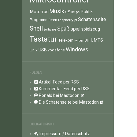
Musik
Motorrad
Politik
pc
Offline
Schatenseite
Programmieren
raspberry pi
Shell
Spaß
spiel
spielzeug
Software
Tastatur
UMTS
Telekom
twitter
Uhr
Windows
Unix
USB
vodafone
FOLGEN
Artikel-Feed per RSS
Kommentar-Feed per RSS
Ronald bei Mastodon
Die Schatenseite bei Mastodon
OBLIGATORISCH
Impressum / Datenschutz