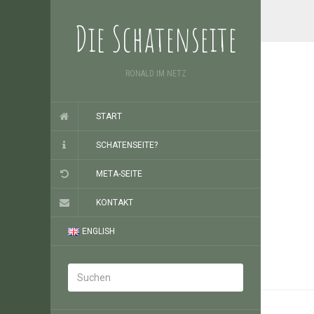
Die Schatenseite
RONALD IM NETZ
START
SCHATENSEITE?
META-SEITE
KONTAKT
ENGLISH