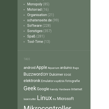
Monopoly
(85)
Motorrad
(16)
Organisation
(21)
schatenseite.de
(99)
Software
(228)
Sonstiges
(357)
Spaß
(281)
Tool-Time
(13)
TAGS
Apple
android
arduino
Aquarium
Bugs
Buzzword
Dulcimer
DIY
EDGE
elektronik
fotografie
Emulator
esp8266
Geek
Google
Internet
handy
Hardware
Linux
Microsoft
lte
lasercutter
Mikrocontroller