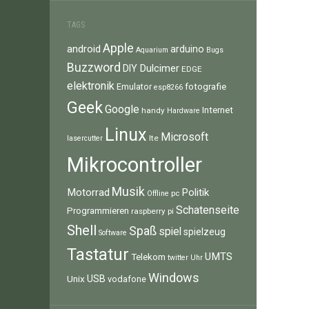
TAGS
Apple
android
arduino
Aquarium
Bugs
Buzzword
Dulcimer
DIY
EDGE
elektronik
fotografie
Emulator
esp8266
Geek
Google
Internet
handy
Hardware
Linux
Microsoft
lte
lasercutter
Mikrocontroller
Musik
Motorrad
Politik
pc
Offline
Schatenseite
Programmieren
raspberry pi
Shell
Spaß
spiel
spielzeug
Software
Tastatur
UMTS
Telekom
twitter
Uhr
Windows
Unix
USB
vodafone