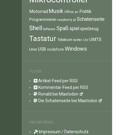
Musik
Motorrad
Politik
pc
Offline
Schatenseite
Programmieren
raspberry pi
Shell
Spaß
spiel
spielzeug
Software
Tastatur
UMTS
Telekom
twitter
Uhr
Windows
Unix
USB
vodafone
FOLGEN
Artikel-Feed per RSS
Kommentar-Feed per RSS
Ronald bei Mastodon
Die Schatenseite bei Mastodon
OBLIGATORISCH
Impressum / Datenschutz