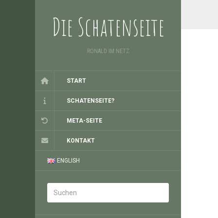
Die Schatenseite
RONALD IM NETZ
START
SCHATENSEITE?
META-SEITE
KONTAKT
ENGLISH