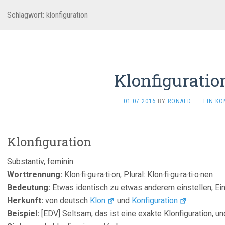
Schlagwort:
klonfiguration
Klonfiguration
01.07.2016
BY
RONALD
·
EIN K
Klonfiguration
Substantiv, feminin
Worttrennung:
Klon·fi·gu·ra·ti·on, Plural: Klon·fi·gu·ra·ti·o·nen
Bedeutung:
Etwas identisch zu etwas anderem einstellen, Ein
Herkunft:
von deutsch
Klon
und
Konfiguration
Beispiel:
[EDV] Seltsam, das ist eine exakte Klonfiguration, und