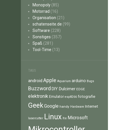
Monopoly
(85)
Motorrad
(16)
Organisation
(21)
schatenseite.de
(99)
Software
(228)
Sonstiges
(357)
Spaß
(281)
Tool-Time
(13)
TAGS
Apple
android
arduino
Aquarium
Bugs
Buzzword
Dulcimer
DIY
EDGE
elektronik
fotografie
Emulator
esp8266
Geek
Google
Internet
handy
Hardware
Linux
Microsoft
lte
lasercutter
Mikrocontroller