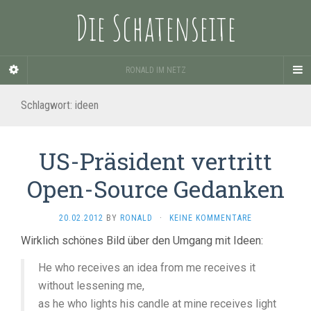
Die Schatenseite
RONALD IM NETZ
Schlagwort:
ideen
US-Präsident vertritt
Open-Source Gedanken
20.02.2012
BY
RONALD
·
KEINE KOMMENTARE
Wirklich schönes Bild über den Umgang mit Ideen:
He who receives an idea from me receives it
without lessening me,
as he who lights his candle at mine receives light