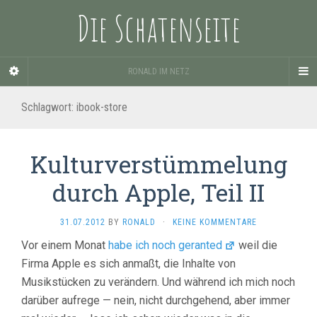
Die Schatenseite
RONALD IM NETZ
Schlagwort:
ibook-store
Kulturverstümmelung
durch Apple, Teil II
31.07.2012
BY
RONALD
·
KEINE KOMMENTARE
Vor einem Monat
habe ich noch geranted
weil die
Firma Apple es sich anmaßt, die Inhalte von
Musikstücken zu verändern. Und während ich mich noch
darüber aufrege — nein, nicht durchgehend, aber immer