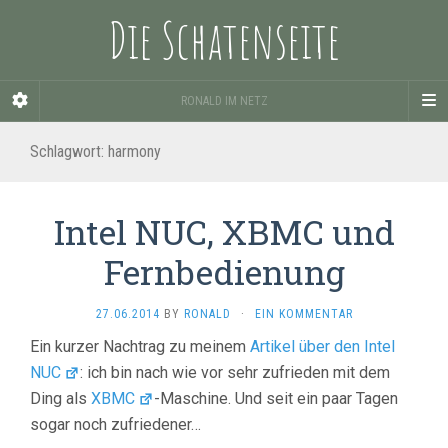
Die Schatenseite
RONALD IM NETZ
Schlagwort:
harmony
Intel NUC, XBMC und
Fernbedienung
27.06.2014
BY
RONALD
·
EIN KOMMENTAR
Ein kurzer Nachtrag zu meinem
Artikel über den Intel
NUC
: ich bin nach wie vor sehr zufrieden mit dem
Ding als
XBMC
-Maschine. Und seit ein paar Tagen
sogar noch zufriedener…