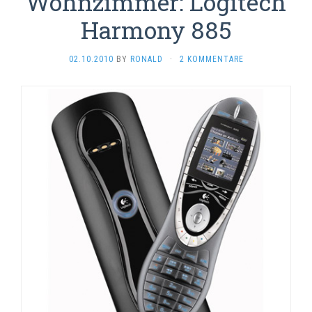
Wohnzimmer: Logitech
Harmony 885
02.10.2010
BY
RONALD
·
2 KOMMENTARE