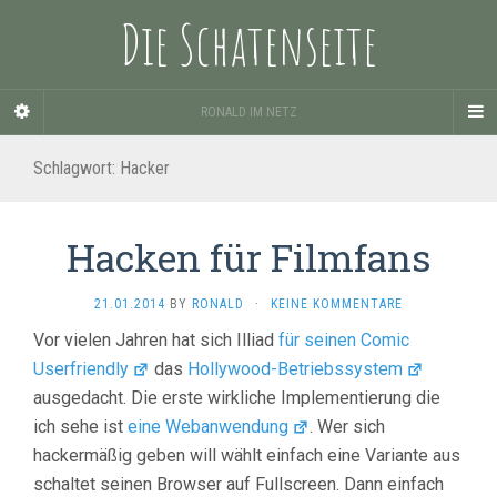
Die Schatenseite
RONALD IM NETZ
Schlagwort:
Hacker
Hacken für Filmfans
21.01.2014
BY
RONALD
·
KEINE KOMMENTARE
Vor vielen Jahren hat sich Illiad
für seinen Comic
Userfriendly
das
Hollywood-Betriebssystem
ausgedacht. Die erste wirkliche Implementierung die
ich sehe ist
eine Webanwendung
. Wer sich
hackermäßig geben will wählt einfach eine Variante aus
schaltet seinen Browser auf Fullscreen. Dann einfach