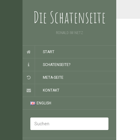
Die Schatenseite
RONALD IM NETZ
START
SCHATENSEITE?
META-SEITE
KONTAKT
ENGLISH