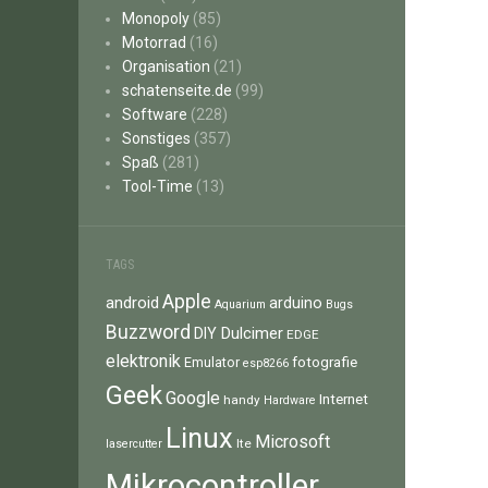
Monopoly
(85)
Motorrad
(16)
Organisation
(21)
schatenseite.de
(99)
Software
(228)
Sonstiges
(357)
Spaß
(281)
Tool-Time
(13)
TAGS
Apple
android
arduino
Aquarium
Bugs
Buzzword
Dulcimer
DIY
EDGE
elektronik
fotografie
Emulator
esp8266
Geek
Google
Internet
handy
Hardware
Linux
Microsoft
lte
lasercutter
Mikrocontroller