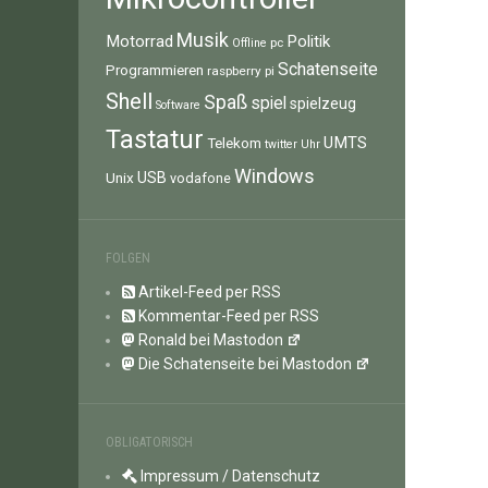
Musik
Motorrad
Politik
pc
Offline
Schatenseite
Programmieren
raspberry pi
Shell
Spaß
spiel
spielzeug
Software
Tastatur
UMTS
Telekom
twitter
Uhr
Windows
Unix
USB
vodafone
FOLGEN
Artikel-Feed per RSS
Kommentar-Feed per RSS
Ronald bei Mastodon
Die Schatenseite bei Mastodon
OBLIGATORISCH
Impressum / Datenschutz