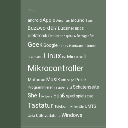
TAGS
Apple
android
arduino
Aquarium
Bugs
Buzzword
Dulcimer
DIY
EDGE
elektronik
fotografie
Emulator
esp8266
Geek
Google
Internet
handy
Hardware
Linux
Microsoft
lte
lasercutter
Mikrocontroller
Musik
Motorrad
Politik
pc
Offline
Schatenseite
Programmieren
raspberry pi
Shell
Spaß
spiel
spielzeug
Software
Tastatur
UMTS
Telekom
twitter
Uhr
Windows
Unix
USB
vodafone