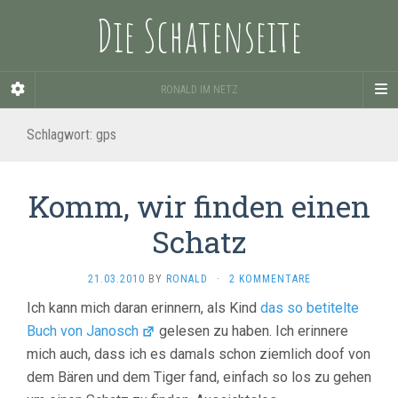
Die Schatenseite
RONALD IM NETZ
Schlagwort:
gps
Komm, wir finden einen
Schatz
21.03.2010
BY
RONALD
·
2 KOMMENTARE
Ich kann mich daran erinnern, als Kind
das so betitelte
Buch von Janosch
gelesen zu haben. Ich erinnere
mich auch, dass ich es damals schon ziemlich doof von
dem Bären und dem Tiger fand, einfach so los zu gehen