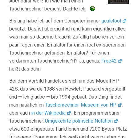
Aber dafür weiß ich wie man einen
Taschenrechner bedient. Dachte ich…
Bislang habe ich auf dem Computer immer
gcalctool
benutzt. Das ist übersichtlich und kann eigentlich alles
was man so dauernd braucht. Zufällig habe ich vor ein
paar Tagen einen Emulator für einen real existierenden
Taschenrechner gefunden. Emulator? Für einen
verdammten Taschenrechner?!? Ja, genau.
Free42
heißt das dann.
Bei dem Vorbild handelt es sich um das Modell HP-
42S, das wurde 1988 von Hewlett Packard vorgestellt
und — ich glaube — bis 1994 gebaut. Das Ding findet
man natürlich im
Taschenrechner-Museum von HP
,
aber auch
in der Wikipedia
. Ein programmierbarer
Taschenrechner,
Umgekehrte polnische Notation
,
etwa 600 eingebaute Funktionen und 7200 Bytes Platz
für eigene Programme. Ich weiß nicht warum, aber das