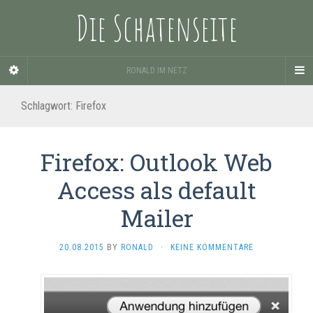
Die Schatenseite
RONALD IM NETZ
Schlagwort:
Firefox
Firefox: Outlook Web
Access als default
Mailer
20.08.2015
BY
RONALD
·
KEINE KOMMENTARE