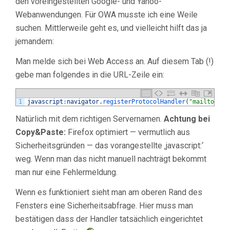
den voreingestellten Google- und Yahoo-
Webanwendungen. Für OWA musste ich eine Weile
suchen. Mittlerweile geht es, und vielleicht hilft das ja
jemandem:
Man melde sich bei Web Access an. Auf diesem Tab (!)
gebe man folgendes in die URL-Zeile ein:
1
javascript
:
navigator
.
registerProtocolHandler
(
"mailto"
,
"h
Natürlich mit dem richtigen Servernamen.
Achtung bei
Copy&Paste:
Firefox optimiert — vermutlich aus
Sicherheitsgründen — das vorangestellte ‚javascript:‘
weg. Wenn man das nicht manuell nachträgt bekommt
man nur eine Fehlermeldung.
Wenn es funktioniert sieht man am oberen Rand des
Fensters eine Sicherheitsabfrage. Hier muss man
bestätigen dass der Handler tatsächlich eingerichtet