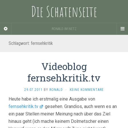
Die Schatenseite
RONALD IM NETZ
Schlagwort:
fernsehkritik
Videoblog
fernsehkritik.tv
29.07.2011
BY
RONALD
·
KEINE KOMMENTARE
Heute habe ich erstmalig eine Ausgabe von
fernsehkritik.tv
gesehen. Grandios, auch wenn es an
ein paar Stellen meiner Meinung nach über das Ziel
hinaus geht (ich mache keinem Dolmetscher einen