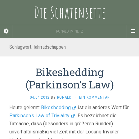
Die Schatenseite
RONALD IM NETZ
Schlagwort:
fahrradschuppen
Bikeshedding
(Parkinson’s Law)
04.04.2012
BY
RONALD
·
EIN KOMMENTAR
Heute gelernt:
Bikeshedding
ist ein anderes Wort für
Parkinson’s Law of Triviality
. Es bezeichnet die
Tatsache, dass (besonders in größeren Runden)
unverhältnismäßig viel Zeit mit der Lösung trivialer