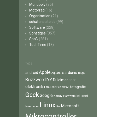
Monopoly
(85)
Motorrad
(16)
Organisation
(21)
schatenseite.de
(99)
Software
(228)
Sonstiges
(357)
Spaß
(281)
Tool-Time
(13)
TAGS
Apple
android
arduino
Aquarium
Bugs
Buzzword
Dulcimer
DIY
EDGE
elektronik
fotografie
Emulator
esp8266
Geek
Google
Internet
handy
Hardware
Linux
Microsoft
lte
lasercutter
Mikrocontroller