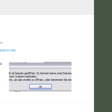
…
OMMENTARE
as
n