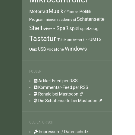
Musik
Motorrad
Politik
pc
Offline
Schatenseite
Programmieren
raspberry pi
Shell
Spaß
spiel
spielzeug
Software
Tastatur
UMTS
Telekom
twitter
Uhr
Windows
Unix
USB
vodafone
FOLGEN
Artikel-Feed per RSS
Kommentar-Feed per RSS
Ronald bei Mastodon
Die Schatenseite bei Mastodon
OBLIGATORISCH
Impressum / Datenschutz