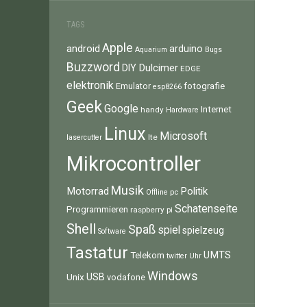
TAGS
Apple
android
arduino
Aquarium
Bugs
Buzzword
Dulcimer
DIY
EDGE
elektronik
fotografie
Emulator
esp8266
Geek
Google
Internet
handy
Hardware
Linux
Microsoft
lte
lasercutter
Mikrocontroller
Musik
Motorrad
Politik
pc
Offline
Schatenseite
Programmieren
raspberry pi
Shell
Spaß
spiel
spielzeug
Software
Tastatur
UMTS
Telekom
twitter
Uhr
Windows
Unix
USB
vodafone