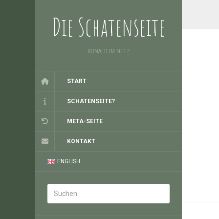
Die Schatenseite
RONALD IM NETZ
START
SCHATENSEITE?
META-SEITE
KONTAKT
ENGLISH