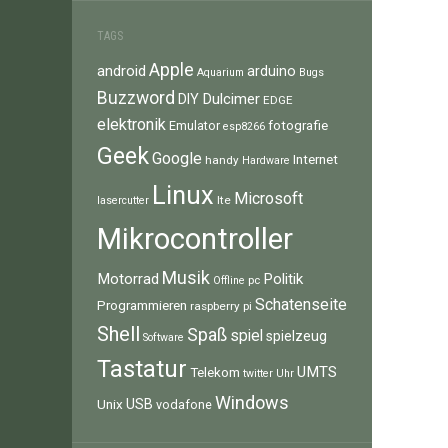
TAGS
Apple
android
arduino
Aquarium
Bugs
Buzzword
Dulcimer
DIY
EDGE
elektronik
fotografie
Emulator
esp8266
Geek
Google
Internet
handy
Hardware
Linux
Microsoft
lte
lasercutter
Mikrocontroller
Musik
Motorrad
Politik
pc
Offline
Schatenseite
Programmieren
raspberry pi
Shell
Spaß
spiel
spielzeug
Software
Tastatur
UMTS
Telekom
twitter
Uhr
Windows
Unix
USB
vodafone