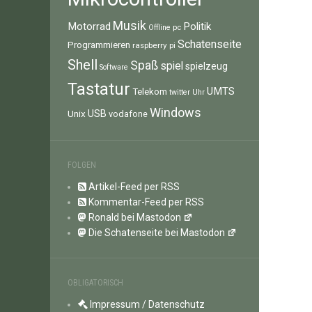
Musik
Motorrad
Politik
pc
Offline
Schatenseite
Programmieren
raspberry pi
Shell
Spaß
spiel
spielzeug
Software
Tastatur
UMTS
Telekom
twitter
Uhr
Windows
Unix
USB
vodafone
FOLGEN
Artikel-Feed per RSS
Kommentar-Feed per RSS
Ronald bei Mastodon
Die Schatenseite bei Mastodon
OBLIGATORISCH
Impressum / Datenschutz