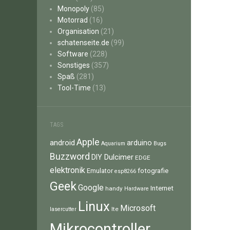
Monopoly
(85)
Motorrad
(16)
Organisation
(21)
schatenseite.de
(99)
Software
(228)
Sonstiges
(357)
Spaß
(281)
Tool-Time
(13)
TAGS
Apple
android
arduino
Aquarium
Bugs
Buzzword
Dulcimer
DIY
EDGE
elektronik
fotografie
Emulator
esp8266
Geek
Google
Internet
handy
Hardware
Linux
Microsoft
lte
lasercutter
Mikrocontroller