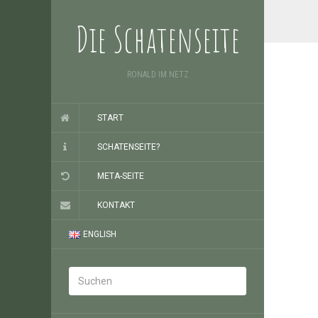
Die Schatenseite
RONALD IM NETZ
START
SCHATENSEITE?
META-SEITE
KONTAKT
ENGLISH