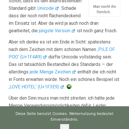
Schön, dass es den allumfassenden
Man riecht ihn
Standard gibt:
Unicode
. Schade
förmlich...
dass der noch nicht flächendeckend
im Einsatz ist. Aber da wird ja auch noch dran
gearbeitet, die
jüngste Version
ist noch ganz frisch.
Aber ich denke es ist ein Ende in Sicht: spätestens
nach dem Zeichen mit dem schönen Namen
‚PILE OF
POO‘ (U+1F4A9)
dürfte Unicode vollständig sein.
Das ist tatsächlich Bestandteil des Standards — der
allerdings
jede Menge Zeichen
enthält die ich nicht
in Fonts erwarten würde. Noch ein schönes Beispiel ist
‚LOVE HOTEL‘ (U+1F3E9)
.
Über den Sinn muss man nicht streiten: ich hätte jede
Menge Verwendungsmöglichkeiten dafür. Leider
scheint es aber noch nicht viele Fonts zu geben die
Diese Seite benutzt Cookies. Weiternutzung bedeutet
Einverständnis.
den Glyph enthalten…
Ok