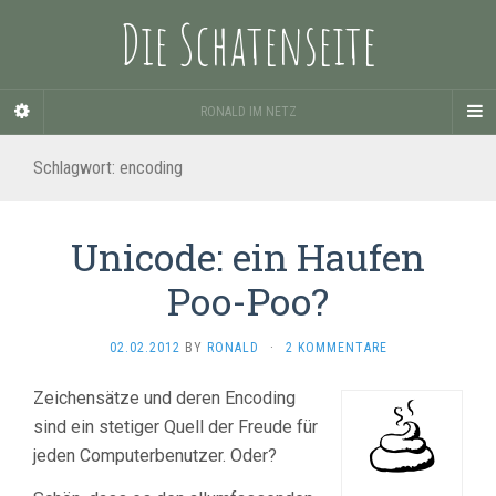
Die Schatenseite
RONALD IM NETZ
Schlagwort:
encoding
Unicode: ein Haufen
Poo-Poo?
02.02.2012
BY
RONALD
·
2 KOMMENTARE
Zeichensätze und deren Encoding
sind ein stetiger Quell der Freude für
jeden Computerbenutzer. Oder?