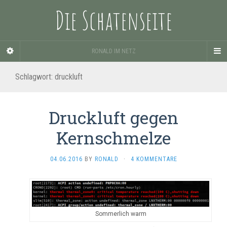
Die Schatenseite
RONALD IM NETZ
Schlagwort:
druckluft
Druckluft gegen
Kernschmelze
04.06.2016
BY
RONALD
·
4 KOMMENTARE
Sommerlich warm