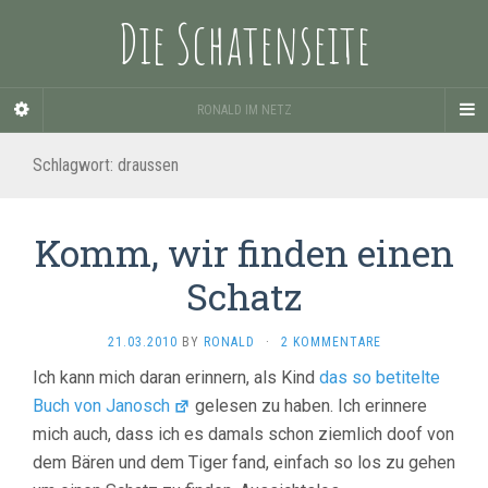
Die Schatenseite
RONALD IM NETZ
Schlagwort:
draussen
Komm, wir finden einen
Schatz
21.03.2010
BY
RONALD
·
2 KOMMENTARE
Ich kann mich daran erinnern, als Kind
das so betitelte
Buch von Janosch
gelesen zu haben. Ich erinnere
mich auch, dass ich es damals schon ziemlich doof von
dem Bären und dem Tiger fand, einfach so los zu gehen