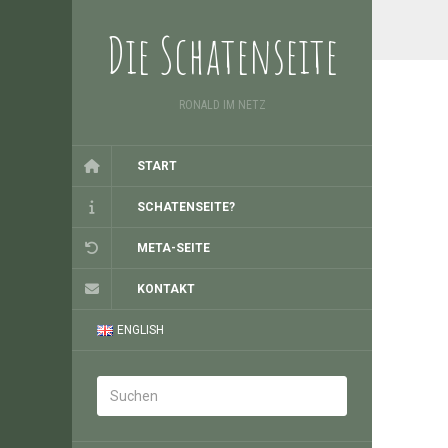
Die Schatenseite
RONALD IM NETZ
START
SCHATENSEITE?
META-SEITE
KONTAKT
ENGLISH