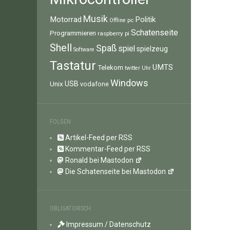
Musik
Motorrad
Politik
pc
Offline
Schatenseite
Programmieren
raspberry pi
Shell
Spaß
spiel
spielzeug
Software
Tastatur
UMTS
Telekom
twitter
Uhr
Windows
Unix
USB
vodafone
FOLGEN
Artikel-Feed per RSS
Kommentar-Feed per RSS
Ronald bei Mastodon
Die Schatenseite bei Mastodon
OBLIGATORISCH
Impressum / Datenschutz