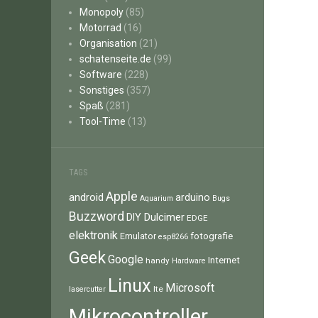
Monopoly
(85)
Motorrad
(16)
Organisation
(21)
schatenseite.de
(99)
Software
(228)
Sonstiges
(357)
Spaß
(281)
Tool-Time
(13)
TAGS
Apple
android
arduino
Aquarium
Bugs
Buzzword
Dulcimer
DIY
EDGE
elektronik
fotografie
Emulator
esp8266
Geek
Google
Internet
handy
Hardware
Linux
Microsoft
lte
lasercutter
Mikrocontroller