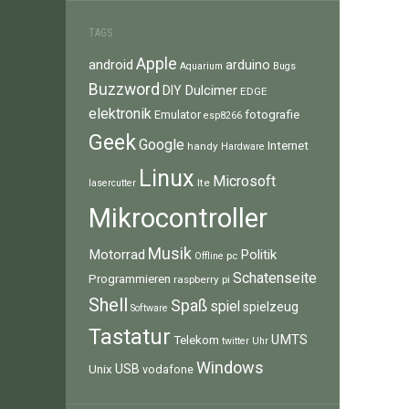
TAGS
Apple
android
arduino
Aquarium
Bugs
Buzzword
Dulcimer
DIY
EDGE
elektronik
fotografie
Emulator
esp8266
Geek
Google
Internet
handy
Hardware
Linux
Microsoft
lte
lasercutter
Mikrocontroller
Musik
Motorrad
Politik
pc
Offline
Schatenseite
Programmieren
raspberry pi
Shell
Spaß
spiel
spielzeug
Software
Tastatur
UMTS
Telekom
twitter
Uhr
Windows
Unix
USB
vodafone