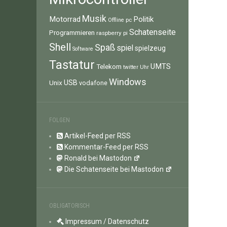
Musik
Motorrad
Politik
pc
Offline
Schatenseite
Programmieren
raspberry pi
Shell
Spaß
spiel
spielzeug
Software
Tastatur
UMTS
Telekom
twitter
Uhr
Windows
Unix
USB
vodafone
FOLGEN
Artikel-Feed per RSS
Kommentar-Feed per RSS
Ronald bei Mastodon
Die Schatenseite bei Mastodon
OBLIGATORISCH
Impressum / Datenschutz