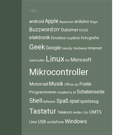
TAGS
Apple
android
arduino
Aquarium
Bugs
Buzzword
Dulcimer
DIY
EDGE
elektronik
fotografie
Emulator
esp8266
Geek
Google
Internet
handy
Hardware
Linux
Microsoft
lte
lasercutter
Mikrocontroller
Musik
Motorrad
Politik
pc
Offline
Schatenseite
Programmieren
raspberry pi
Shell
Spaß
spiel
spielzeug
Software
Tastatur
UMTS
Telekom
twitter
Uhr
Windows
Unix
USB
vodafone