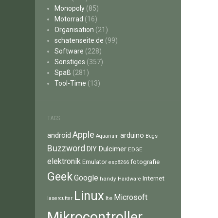
Monopoly
(85)
Motorrad
(16)
Organisation
(21)
schatenseite.de
(99)
Software
(228)
Sonstiges
(357)
Spaß
(281)
Tool-Time
(13)
TAGS
Apple
android
arduino
Aquarium
Bugs
Buzzword
Dulcimer
DIY
EDGE
elektronik
fotografie
Emulator
esp8266
Geek
Google
Internet
handy
Hardware
Linux
Microsoft
lte
lasercutter
Mikrocontroller