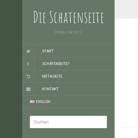
Die Schatenseite
RONALD IM NETZ
START
SCHATENSEITE?
META-SEITE
KONTAKT
ENGLISH