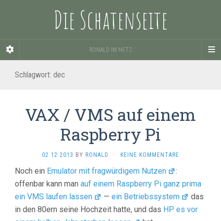
Die Schatenseite
RONALD IM NETZ
Schlagwort:
dec
VAX / VMS auf einem
Raspberry Pi
02.12.2013
BY
RONALD
·
KEINE KOMMENTARE
Noch ein
Emulator mit fragwürdigem Nutzen
:
offenbar kann man
auf einem Raspberry Pi ganz prima
ein VMS laufen lassen
—
ein Betriebssystem
das
in den 80ern seine Hochzeit hatte, und das
HP es vor