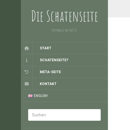
Die Schatenseite
RONALD IM NETZ
START
SCHATENSEITE?
META-SEITE
KONTAKT
ENGLISH