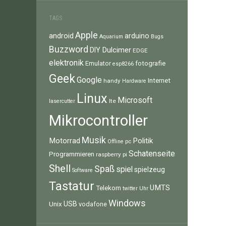
TAGS
Apple
android
arduino
Aquarium
Bugs
Buzzword
Dulcimer
DIY
EDGE
elektronik
fotografie
Emulator
esp8266
Geek
Google
Internet
handy
Hardware
Linux
Microsoft
lte
lasercutter
Mikrocontroller
Musik
Motorrad
Politik
pc
Offline
Schatenseite
Programmieren
raspberry pi
Shell
Spaß
spiel
spielzeug
Software
Tastatur
UMTS
Telekom
twitter
Uhr
Windows
Unix
USB
vodafone