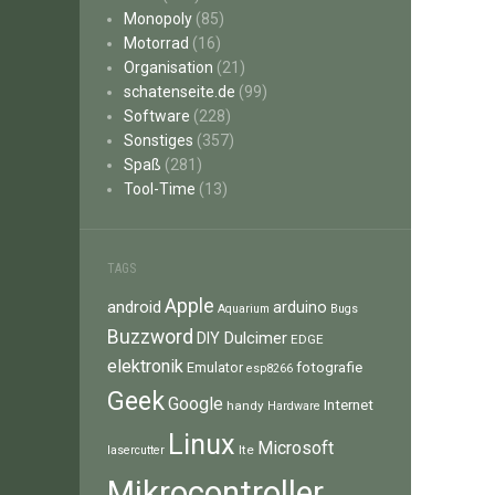
Monopoly
(85)
Motorrad
(16)
Organisation
(21)
schatenseite.de
(99)
Software
(228)
Sonstiges
(357)
Spaß
(281)
Tool-Time
(13)
TAGS
Apple
android
arduino
Aquarium
Bugs
Buzzword
Dulcimer
DIY
EDGE
elektronik
fotografie
Emulator
esp8266
Geek
Google
Internet
handy
Hardware
Linux
Microsoft
lte
lasercutter
Mikrocontroller