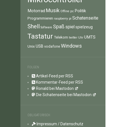
Musik
Motorrad
Politik
pc
Offline
Schatenseite
Programmieren
raspberry pi
Shell
Spaß
spiel
spielzeug
Software
Tastatur
UMTS
Telekom
twitter
Uhr
Windows
Unix
USB
vodafone
FOLGEN
Artikel-Feed per RSS
Kommentar-Feed per RSS
Ronald bei Mastodon
Die Schatenseite bei Mastodon
OBLIGATORISCH
Impressum / Datenschutz