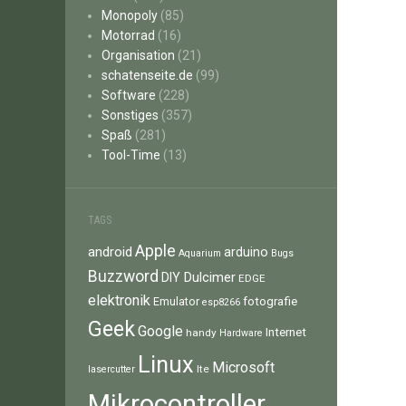
Monopoly
(85)
Motorrad
(16)
Organisation
(21)
schatenseite.de
(99)
Software
(228)
Sonstiges
(357)
Spaß
(281)
Tool-Time
(13)
TAGS
Apple
android
arduino
Aquarium
Bugs
Buzzword
Dulcimer
DIY
EDGE
elektronik
fotografie
Emulator
esp8266
Geek
Google
Internet
handy
Hardware
Linux
Microsoft
lte
lasercutter
Mikrocontroller