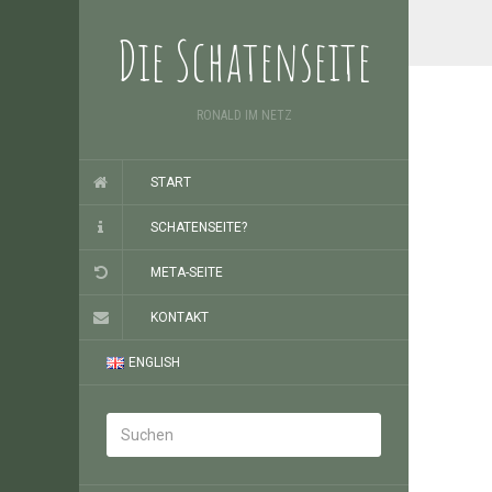
Die Schatenseite
RONALD IM NETZ
START
SCHATENSEITE?
META-SEITE
KONTAKT
ENGLISH