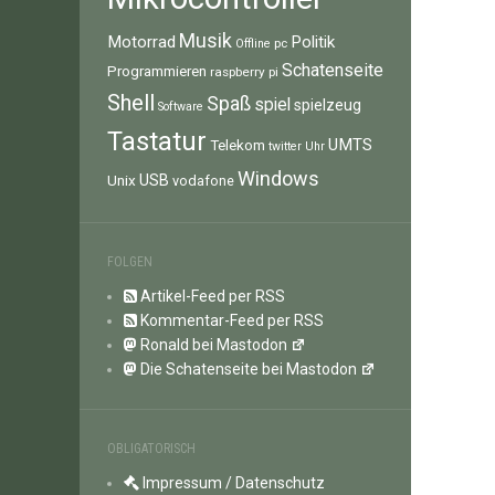
Musik
Motorrad
Politik
pc
Offline
Schatenseite
Programmieren
raspberry pi
Shell
Spaß
spiel
spielzeug
Software
Tastatur
UMTS
Telekom
twitter
Uhr
Windows
Unix
USB
vodafone
FOLGEN
Artikel-Feed per RSS
Kommentar-Feed per RSS
Ronald bei Mastodon
Die Schatenseite bei Mastodon
OBLIGATORISCH
Impressum / Datenschutz