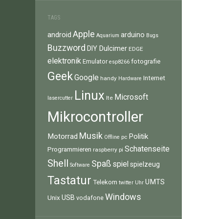
TAGS
Apple
android
arduino
Aquarium
Bugs
Buzzword
Dulcimer
DIY
EDGE
elektronik
fotografie
Emulator
esp8266
Geek
Google
Internet
handy
Hardware
Linux
Microsoft
lte
lasercutter
Mikrocontroller
Musik
Motorrad
Politik
pc
Offline
Schatenseite
Programmieren
raspberry pi
Shell
Spaß
spiel
spielzeug
Software
Tastatur
UMTS
Telekom
twitter
Uhr
Windows
Unix
USB
vodafone