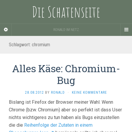
Die Schatenseite
RONALD IM NETZ
Schlagwort:
chromium
Alles Käse: Chromium-
Bug
28.08.2012
BY
RONALD
·
KEINE KOMMENTARE
Bislang ist Firefox der Browser meiner Wahl. Wenn
Chrome (bzw. Chromium) aber so perfekt ist dass User
nichts wichtigeres zu tun haben als Bugs einzustellen
die die
Reihenfolge der Zutaten in einem