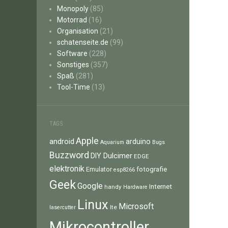
Monopoly
(85)
Motorrad
(16)
Organisation
(21)
schatenseite.de
(99)
Software
(228)
Sonstiges
(357)
Spaß
(281)
Tool-Time
(13)
TAGS
Apple
android
arduino
Aquarium
Bugs
Buzzword
Dulcimer
DIY
EDGE
elektronik
fotografie
Emulator
esp8266
Geek
Google
Internet
handy
Hardware
Linux
Microsoft
lte
lasercutter
Mikrocontroller