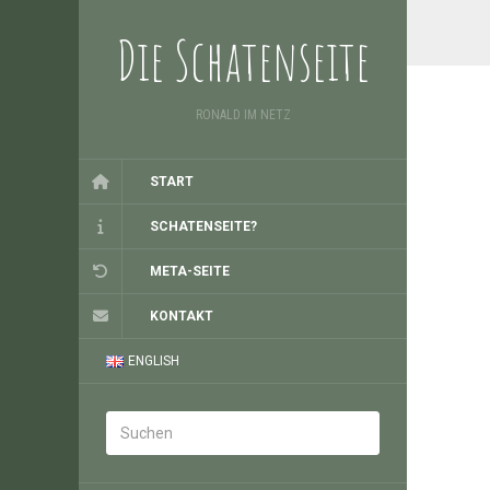
Die Schatenseite
RONALD IM NETZ
START
SCHATENSEITE?
META-SEITE
KONTAKT
ENGLISH