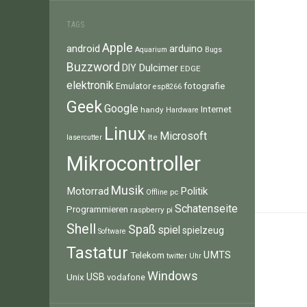
TAGS
Apple
android
arduino
Aquarium
Bugs
Buzzword
Dulcimer
DIY
EDGE
elektronik
fotografie
Emulator
esp8266
Geek
Google
Internet
handy
Hardware
Linux
Microsoft
lte
lasercutter
Mikrocontroller
Musik
Motorrad
Politik
pc
Offline
Schatenseite
Programmieren
raspberry pi
Shell
Spaß
spiel
spielzeug
Software
Tastatur
UMTS
Telekom
twitter
Uhr
Windows
Unix
USB
vodafone