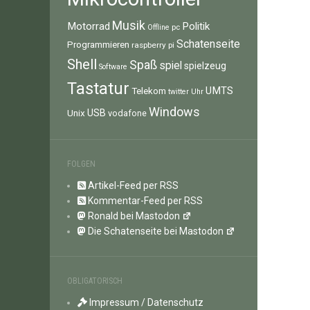
Musik
Motorrad
Politik
pc
Offline
Schatenseite
Programmieren
raspberry pi
Shell
Spaß
spiel
spielzeug
Software
Tastatur
UMTS
Telekom
twitter
Uhr
Windows
Unix
USB
vodafone
FOLGEN
Artikel-Feed per RSS
Kommentar-Feed per RSS
Ronald bei Mastodon
Die Schatenseite bei Mastodon
OBLIGATORISCH
Impressum / Datenschutz