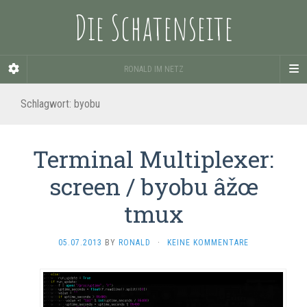
Die Schatenseite
RONALD IM NETZ
Schlagwort:
byobu
Terminal Multiplexer:
screen / byobu âžœ
tmux
05.07.2013
BY
RONALD
·
KEINE KOMMENTARE