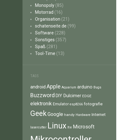
Monopoly
(85)
Motorrad
(16)
Organisation
(21)
schatenseite.de
(99)
Software
(228)
Sonstiges
(357)
Spaß
(281)
Tool-Time
(13)
TAGS
Apple
android
arduino
Aquarium
Bugs
Buzzword
Dulcimer
DIY
EDGE
elektronik
fotografie
Emulator
esp8266
Geek
Google
Internet
handy
Hardware
Linux
Microsoft
lte
lasercutter
Mikrocontroller