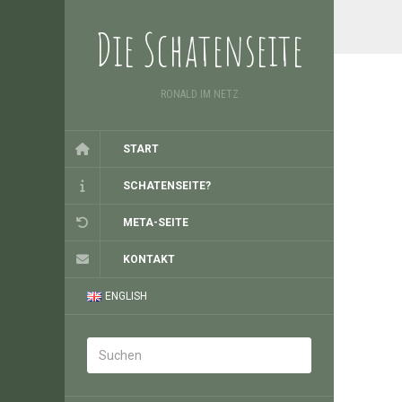
Die Schatenseite
RONALD IM NETZ
START
SCHATENSEITE?
META-SEITE
KONTAKT
ENGLISH