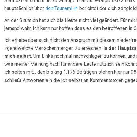
Statt das ausreichend zu würdigen hat die Weltpresse an die
hauptsächlich über
den Tsunami
berichtet der sich zeitglei
An der Situation hat sich bis Heute nicht viel geändert. Für 
jemand wahr. Ich kann nur hoffen dass es den betroffenen in 
Ich erhebe aber auch nicht den Anspruch mit diesem niederfr
irgendwelche Menschenmengen zu erreichen.
In der Hauptsa
mich selbst.
Um Links nochmal nachschlagen zu können, und
was meiner Meinung nach für andere Leute nützlich sein könnt
ich selten mit… den bislang 1.176 Beiträgen stehen hier nur
schließt Antworten ein die ich selbst an Kommentatoren gege