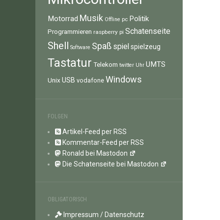
Musik
Motorrad
Politik
pc
Offline
Schatenseite
Programmieren
raspberry pi
Shell
Spaß
spiel
spielzeug
Software
Tastatur
UMTS
Telekom
twitter
Uhr
Windows
Unix
USB
vodafone
FOLGEN
Artikel-Feed per RSS
Kommentar-Feed per RSS
Ronald bei Mastodon
Die Schatenseite bei Mastodon
OBLIGATORISCH
Impressum / Datenschutz