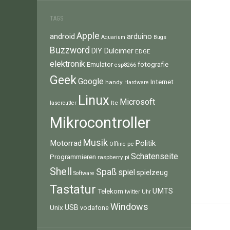
TAGS
Apple
android
arduino
Aquarium
Bugs
Buzzword
Dulcimer
DIY
EDGE
elektronik
fotografie
Emulator
esp8266
Geek
Google
Internet
handy
Hardware
Linux
Microsoft
lte
lasercutter
Mikrocontroller
Musik
Motorrad
Politik
pc
Offline
Schatenseite
Programmieren
raspberry pi
Shell
Spaß
spiel
spielzeug
Software
Tastatur
UMTS
Telekom
twitter
Uhr
Windows
Unix
USB
vodafone