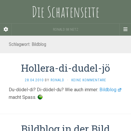
Die Schatenseite
RONALD IM NETZ
Schlagwort:
Bildblog
Hollera-di-dudel-jö
28.04.2010
BY
RONALD
·
KEINE KOMMENTARE
Du-dödel-di? Di-dödel-du? Wie auch immer:
Bildblog
macht Spass.
Bildblog in der Bild