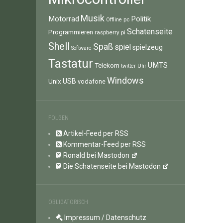
Musik
Motorrad
Politik
pc
Offline
Schatenseite
Programmieren
raspberry pi
Shell
Spaß
spiel
spielzeug
Software
Tastatur
UMTS
Telekom
twitter
Uhr
Windows
Unix
USB
vodafone
FOLGEN
Artikel-Feed per RSS
Kommentar-Feed per RSS
Ronald bei Mastodon
Die Schatenseite bei Mastodon
OBLIGATORISCH
Impressum / Datenschutz