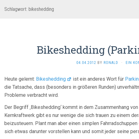
Schlagwort:
bikeshedding
Bikeshedding (Parki
04.04.2012
BY
RONALD
·
EIN K
Heute gelernt:
Bikeshedding
ist ein anderes Wort für
Parkin
die Tatsache, dass (besonders in größeren Runden) unverhältni
Probleme verbracht wird.
Der Begriff ‚Bikeshedding‘ kommt in dem Zusammenhang von 
Kernkraftwerk gibt es nur wenige die sich trauen zu einem d
beizusteuern. Plant man aber einen simplen Fahrradschuppen (B
sich etwas darunter vorstellen kann und somit jeder seine pers