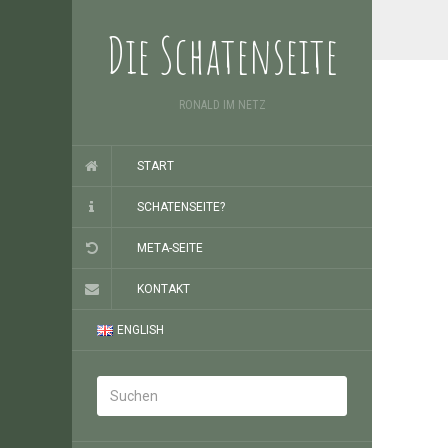
Die Schatenseite
RONALD IM NETZ
START
SCHATENSEITE?
META-SEITE
KONTAKT
ENGLISH