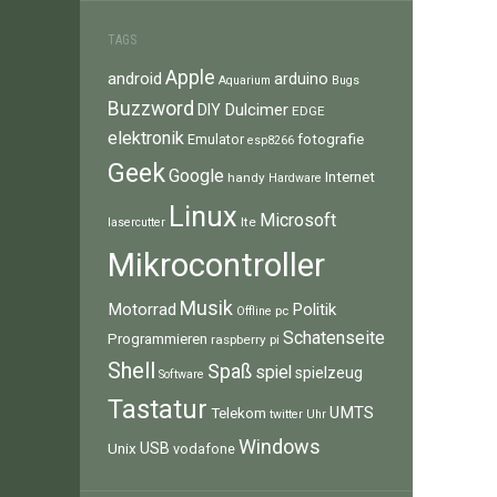
TAGS
Apple
android
arduino
Aquarium
Bugs
Buzzword
Dulcimer
DIY
EDGE
elektronik
fotografie
Emulator
esp8266
Geek
Google
Internet
handy
Hardware
Linux
Microsoft
lte
lasercutter
Mikrocontroller
Musik
Motorrad
Politik
pc
Offline
Schatenseite
Programmieren
raspberry pi
Shell
Spaß
spiel
spielzeug
Software
Tastatur
UMTS
Telekom
twitter
Uhr
Windows
Unix
USB
vodafone