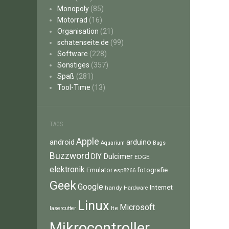
Monopoly
(85)
Motorrad
(16)
Organisation
(21)
schatenseite.de
(99)
Software
(228)
Sonstiges
(357)
Spaß
(281)
Tool-Time
(13)
TAGS
Apple
android
arduino
Aquarium
Bugs
Buzzword
Dulcimer
DIY
EDGE
elektronik
fotografie
Emulator
esp8266
Geek
Google
Internet
handy
Hardware
Linux
Microsoft
lte
lasercutter
Mikrocontroller