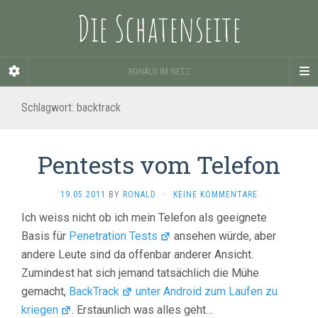
Die Schatenseite
RONALD IM NETZ
Schlagwort:
backtrack
Pentests vom Telefon
19.05.2011
BY
RONALD
·
KEINE KOMMENTARE
Ich weiss nicht ob ich mein Telefon als geeignete
Basis für
Penetration Tests
ansehen würde, aber
andere Leute sind da offenbar anderer Ansicht.
Zumindest hat sich jemand tatsächlich die Mühe
gemacht,
BackTrack
unter Android zum Laufen zu
kriegen
. Erstaunlich was alles geht…