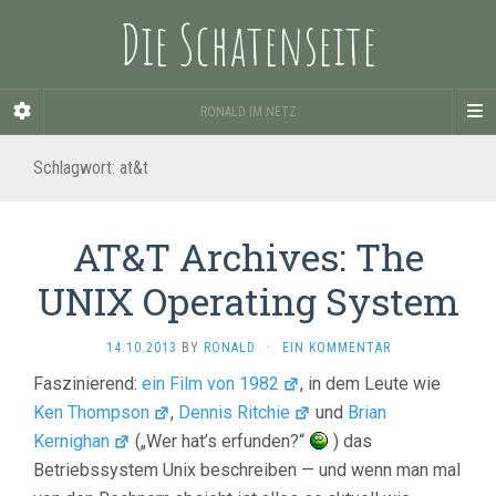
Die Schatenseite
RONALD IM NETZ
Schlagwort:
at&t
AT&T Archives: The
UNIX Operating System
14.10.2013
BY
RONALD
·
EIN KOMMENTAR
Faszinierend:
ein Film von 1982
, in dem Leute wie
Ken Thompson
,
Dennis Ritchie
und
Brian
Kernighan
(„Wer hat’s erfunden?“
) das
Betriebssystem Unix beschreiben — und wenn man mal