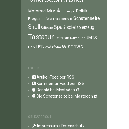
Musik
Motorrad
Politik
pc
Offline
Schatenseite
Programmieren
raspberry pi
Shell
Spaß
spiel
spielzeug
Software
Tastatur
UMTS
Telekom
twitter
Uhr
Windows
Unix
USB
vodafone
FOLGEN
Artikel-Feed per RSS
Kommentar-Feed per RSS
Ronald bei Mastodon
Die Schatenseite bei Mastodon
OBLIGATORISCH
Impressum / Datenschutz