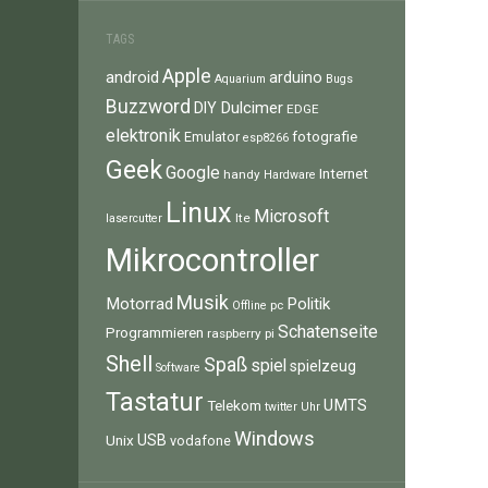
TAGS
Apple
android
arduino
Aquarium
Bugs
Buzzword
Dulcimer
DIY
EDGE
elektronik
fotografie
Emulator
esp8266
Geek
Google
Internet
handy
Hardware
Linux
Microsoft
lte
lasercutter
Mikrocontroller
Musik
Motorrad
Politik
pc
Offline
Schatenseite
Programmieren
raspberry pi
Shell
Spaß
spiel
spielzeug
Software
Tastatur
UMTS
Telekom
twitter
Uhr
Windows
Unix
USB
vodafone