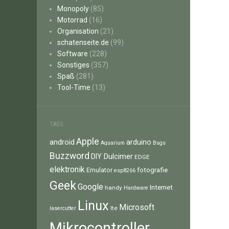
Monopoly
(85)
Motorrad
(16)
Organisation
(21)
schatenseite.de
(99)
Software
(228)
Sonstiges
(357)
Spaß
(281)
Tool-Time
(13)
TAGS
Apple
android
arduino
Aquarium
Bugs
Buzzword
Dulcimer
DIY
EDGE
elektronik
fotografie
Emulator
esp8266
Geek
Google
Internet
handy
Hardware
Linux
Microsoft
lte
lasercutter
Mikrocontroller