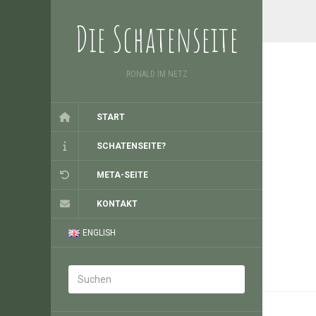
Die Schatenseite
RONALD IM NETZ
START
SCHATENSEITE?
META-SEITE
KONTAKT
ENGLISH