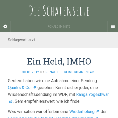
Die Schatenseite
RONALD IM NETZ
Schlagwort:
arzt
Ein Held, IMHO
30.01.2012
BY
RONALD
·
KEINE KOMMENTARE
Gestern haben wir eine Aufnahme einer Sendung
Quarks & Co.
gesehen. Kennt sicher jeder, eine
Wissenschaftssendung im WDR, mit
Ranga Yogeshwar
. Sehr empfehlenswert, wie ich finde.
Was wir sahen war offenbar eine
Wiederholung
der