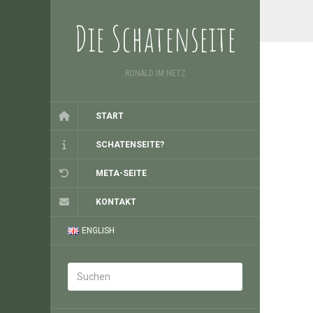
Die Schatenseite
RONALD IM NETZ
START
SCHATENSEITE?
META-SEITE
KONTAKT
ENGLISH