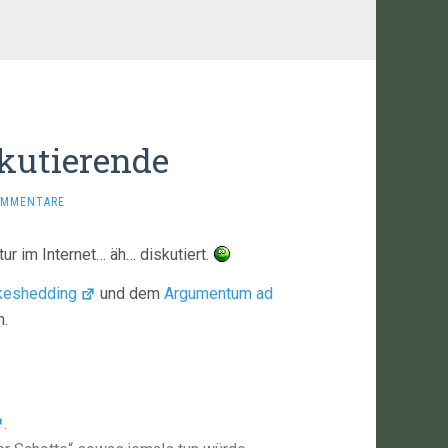
skutierende
OMMENTARE
ur im Internet… äh… diskutiert.
keshedding
und dem
Argumentum ad
n.
.