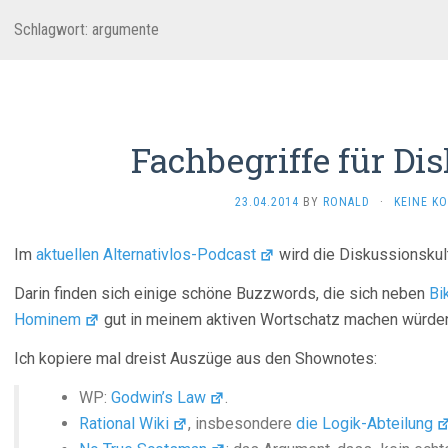
Schlagwort:
argumente
Fachbegriffe für Di
23.04.2014
BY
RONALD
·
KEINE K
Im
aktuellen Alternativlos-Podcast
wird die Diskussionskult
Darin finden sich einige schöne Buzzwords, die sich neben
Bi
Hominem
gut in meinem aktiven Wortschatz machen würde
Ich kopiere mal dreist Auszüge aus den Shownotes:
WP:
Godwin’s Law
.
Rational Wiki
, insbesondere
die Logik-Abteilung