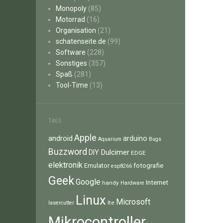
Monopoly
(85)
Motorrad
(16)
Organisation
(21)
schatenseite.de
(99)
Software
(228)
Sonstiges
(357)
Spaß
(281)
Tool-Time
(13)
TAGS
Apple
android
arduino
Aquarium
Bugs
Buzzword
Dulcimer
DIY
EDGE
elektronik
fotografie
Emulator
esp8266
Geek
Google
Internet
handy
Hardware
Linux
Microsoft
lte
lasercutter
Mikrocontroller