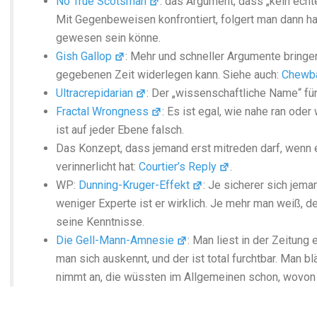
No True Scotsman
: das Argument, dass „kein echt
Mit Gegenbeweisen konfrontiert, folgert man dann hal
gewesen sein könne.
Gish Gallop
: Mehr und schneller Argumente bringen
gegebenen Zeit widerlegen kann. Siehe auch:
Chewb
Ultracrepidarian
: Der „wissenschaftliche Name“ für
Fractal Wrongness
: Es ist egal, wie nahe ran ode
ist auf jeder Ebene falsch.
Das Konzept, dass jemand erst mitreden darf, wenn e
verinnerlicht hat:
Courtier’s Reply
.
WP:
Dunning-Kruger-Effekt
: Je sicherer sich jema
weniger Experte ist er wirklich. Je mehr man weiß, d
seine Kenntnisse.
Die Gell-Mann-Amnesie
: Man liest in der Zeitung 
man sich auskennt, und der ist total furchtbar. Man bl
nimmt an, die wüssten im Allgemeinen schon, wovon 