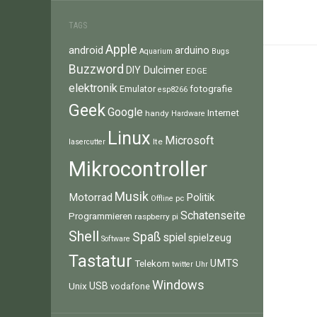
TAGS
Apple
android
arduino
Aquarium
Bugs
Buzzword
Dulcimer
DIY
EDGE
elektronik
fotografie
Emulator
esp8266
Geek
Google
Internet
handy
Hardware
Linux
Microsoft
lte
lasercutter
Mikrocontroller
Musik
Motorrad
Politik
pc
Offline
Schatenseite
Programmieren
raspberry pi
Shell
Spaß
spiel
spielzeug
Software
Tastatur
UMTS
Telekom
twitter
Uhr
Windows
Unix
USB
vodafone