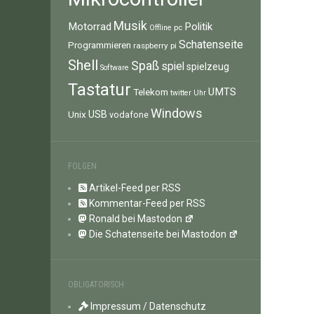
Musik
Motorrad
Politik
pc
Offline
Schatenseite
Programmieren
raspberry pi
Shell
Spaß
spiel
spielzeug
Software
Tastatur
UMTS
Telekom
twitter
Uhr
Windows
Unix
USB
vodafone
FOLGEN
Artikel-Feed per RSS
Kommentar-Feed per RSS
Ronald bei Mastodon
Die Schatenseite bei Mastodon
OBLIGATORISCH
Impressum / Datenschutz