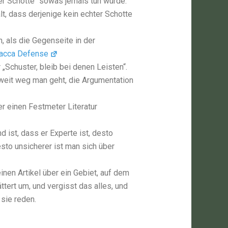
er Schotte“ sowas jemals tun würde.
t, dass derjenige kein echter Schotte
, als die Gegenseite in der
acca Defense
 „Schuster, bleib bei denen Leisten“.
r weit weg man geht, die Argumentation
r einen Festmeter Literatur
nd ist, dass er Experte ist, desto
esto unsicherer ist man sich über
einen Artikel über ein Gebiet, auf dem
ättert um, und vergisst das alles, und
sie reden.